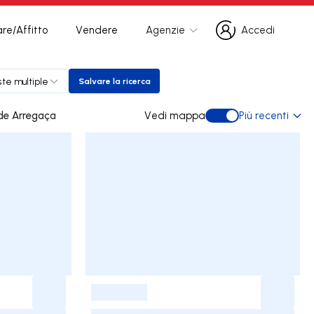
re/Affitto
Vendere
Agenzie
Accedi
Accedi
te multiple
Salvare la ricerca
Salvare la ricerca
a in Lomba de Arregaça
Vedi mappa
Più recenti
Vedi mappa
-