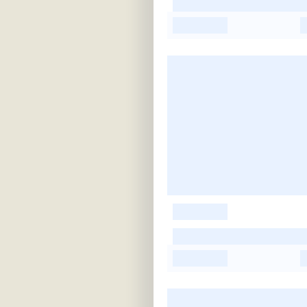
-
-
-
-
-
-
-