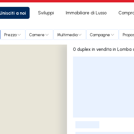
Unisciti a noi
Sviluppi
Immobiliare di Lusso
Compra
Prezzo
Camere
Multimedia
Campagne
Propos
0 duplex in vendit
Elenco delle inserzioni
-