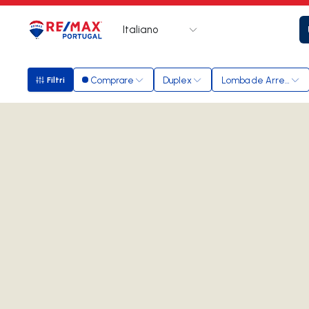
Italiano
Logo
Vai alla homepage
Comprare
Duplex
Lomba de Arregaça
Filtri
Filtri