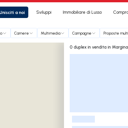
Unisciti a noi
Sviluppi
Immobiliare di Lusso
Compra
zo
Camere
Multimedia
Campagne
Proposte mult
0 duplex in vendita in Margin
Elenco delle inserzioni
-