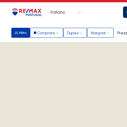
Italiano
Logo
Vai alla homepage
Comprare
Duplex
Marginal
Prez
Filtri
Filtri