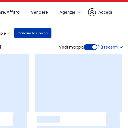
re/Affitto
Vendere
Agenzie
Accedi
Accedi
iple
Salvare la ricerca
Salvare la ricerca
al
Vedi mappa
Più recenti
Vedi mappa
-