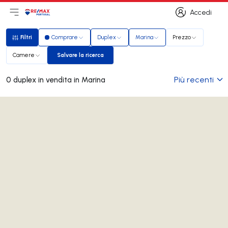
Accedi
Apri il menu principale
Logo
Vai alla homepage
Accedi
Filtri
Comprare
Duplex
Marina
Prezzo
Filtri
Camere
Salvare la ricerca
Salvare la ricerca
Più recenti
0 duplex in vendita in Marina