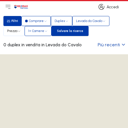
Accedi
Apri il menu principale
Logo
Vai alla homepage
Accedi
Filtri
Comprare
Duplex
Levada do Cavalo
Filtri
Prezzo
1+ Camere
Salvare la ricerca
Salvare la ricerca
Più recenti
0 duplex in vendita in Levada do Cavalo