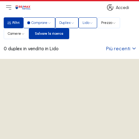
Accedi
Apri il menu principale
Logo
Vai alla homepage
Accedi
Filtri
Comprare
Duplex
Lido
Prezzo
Filtri
Camere
Salvare la ricerca
Salvare la ricerca
Più recenti
0 duplex in vendita in Lido