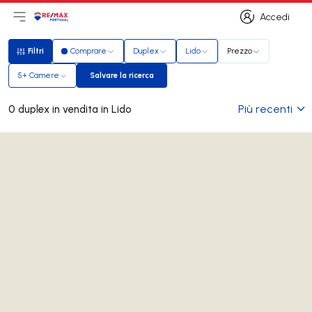
Accedi
Apri il menu principale
Logo
Vai alla homepage
Accedi
Filtri
Comprare
Duplex
Lido
Prezzo
Filtri
5+ Camere
Salvare la ricerca
Salvare la ricerca
Più recenti
0 duplex in vendita in Lido