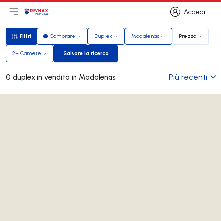
Accedi
Apri il menu principale
Logo
Vai alla homepage
Accedi
Filtri
Comprare
Duplex
Madalenas
Prezzo
Filtri
2+ Camere
Salvare la ricerca
Salvare la ricerca
Più recenti
0 duplex in vendita in Madalenas