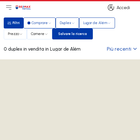
Accedi
Apri il menu principale
Logo
Vai alla homepage
Accedi
Filtri
Comprare
Duplex
Lugar de Além
Filtri
Prezzo
Camere
Salvare la ricerca
Salvare la ricerca
Più recenti
0 duplex in vendita in Lugar de Além