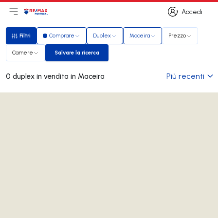
Accedi
Apri il menu principale
Logo
Vai alla homepage
Accedi
Filtri
Comprare
Duplex
Maceira
Prezzo
Filtri
Camere
Salvare la ricerca
Salvare la ricerca
Più recenti
0 duplex in vendita in Maceira