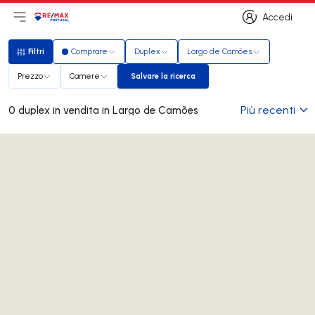
Accedi
Apri il menu principale
Logo
Vai alla homepage
Accedi
Filtri
Comprare
Duplex
Largo de Camões
Filtri
Prezzo
Camere
Salvare la ricerca
Salvare la ricerca
Più recenti
0 duplex in vendita in Largo de Camões