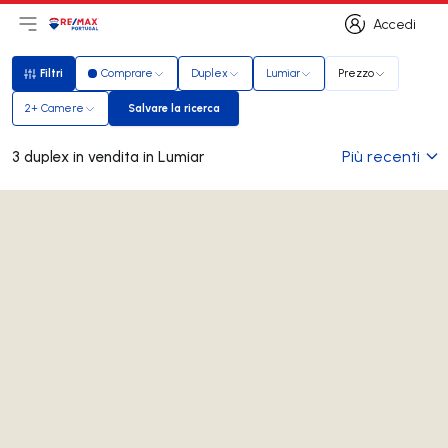
Accedi
Apri il menu principale
Logo
Vai alla homepage
Accedi
Filtri
Comprare
Duplex
Lumiar
Prezzo
Filtri
2+ Camere
Salvare la ricerca
Salvare la ricerca
Più recenti
3 duplex in vendita in Lumiar