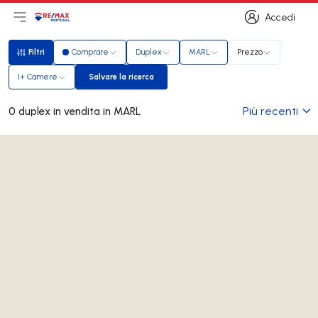
Accedi
Apri il menu principale
Logo
Vai alla homepage
Accedi
Filtri
Comprare
Duplex
MARL
Prezzo
Filtri
1+ Camere
Salvare la ricerca
Salvare la ricerca
Più recenti
0 duplex in vendita in MARL