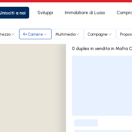
Unisciti a noi
Sviluppi
Immobiliare di Lusso
Compra
Prezzo
4+ Camere
Multimedia
Campagne
Propos
0 duplex in vendita in 
Elenco delle inserzioni
-