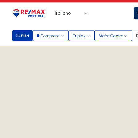
Italiano
Logo
Vai alla homepage
Comprare
Duplex
Mafra Centro
Filtri
Filtri