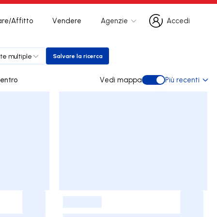
re/Affitto
Vendere
Agenzie
Accedi
Accedi
te multiple
Salvare la ricerca
Salvare la ricerca
Mafra Centro
Vedi mappa
Più recenti
Vedi mappa
-