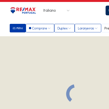
Italiano
Logo
Vai alla homepage
Comprare
Duplex
Laranjeiras
Pr
Filtri
Filtri