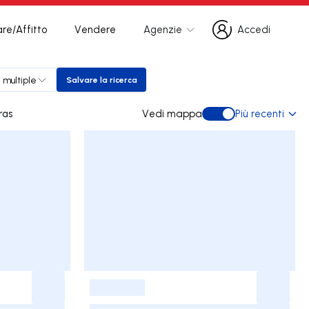
re/Affitto
Vendere
Agenzie
Accedi
Accedi
 multiple
Salvare la ricerca
Salvare la ricerca
anjeiras
Vedi mappa
Più recenti
Vedi mappa
-