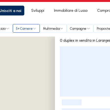
Unisciti a noi
Sviluppi
Immobiliare di Lusso
Compra
ezzo
5+ Camere
Multimedia
Campagne
Proposte
0 duplex in vendita in Lar
Elenco delle inserzioni
-