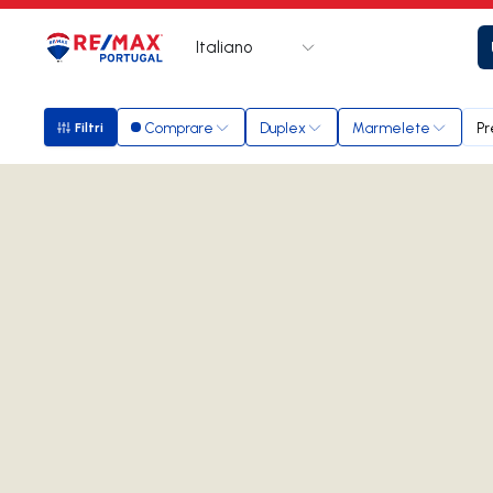
Italiano
Logo
Vai alla homepage
Comprare
Duplex
Marmelete
Pr
Filtri
Filtri