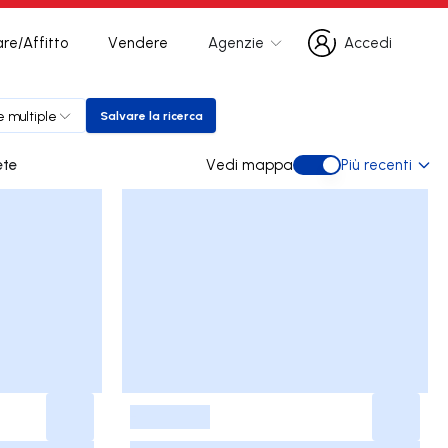
re/Affitto
Vendere
Agenzie
Accedi
Accedi
e multiple
Salvare la ricerca
Salvare la ricerca
rmelete
Vedi mappa
Più recenti
Vedi mappa
-