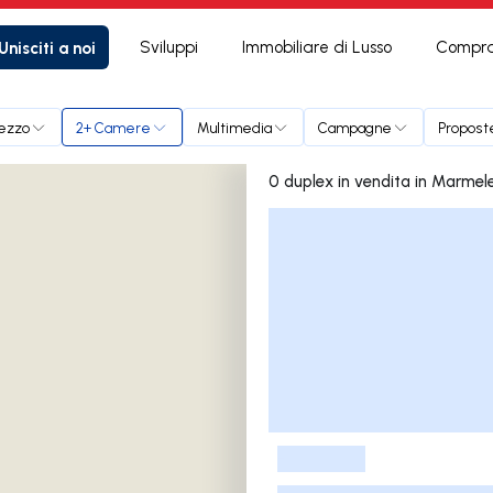
Unisciti a noi
Sviluppi
Immobiliare di Lusso
Compra
ezzo
2+ Camere
Multimedia
Campagne
Propost
0 duplex in vendita in Ma
Elenco delle inserzioni
-