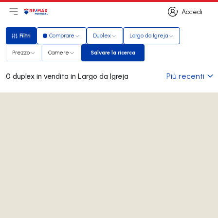
Accedi
Apri il menu principale
Logo
Vai alla homepage
Accedi
Filtri
Comprare
Duplex
Largo da Igreja
Filtri
Prezzo
Camere
Salvare la ricerca
Salvare la ricerca
Più recenti
0 duplex in vendita in Largo da Igreja