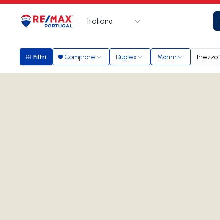
Italiano
Logo
Vai alla homepage
Comprare
Duplex
Marim
Prezzo
Filtri
Filtri