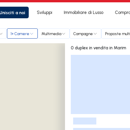
Unisciti a noi
Sviluppi
Immobiliare di Lusso
Compra
1+ Camere
Multimedia
Campagne
Proposte mult
0 duplex in vendita in Marim
Elenco delle inserzioni
-