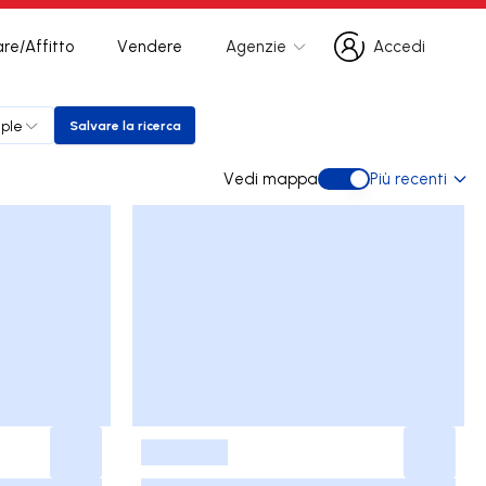
re/Affitto
Vendere
Agenzie
Accedi
Accedi
iple
Salvare la ricerca
Salvare la ricerca
Vedi mappa
Più recenti
Vedi mappa
-