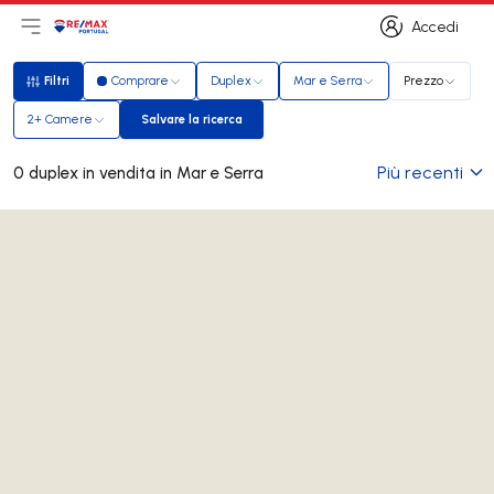
Accedi
Apri il menu principale
Logo
Vai alla homepage
Accedi
Filtri
Comprare
Duplex
Mar e Serra
Prezzo
Filtri
2+ Camere
Salvare la ricerca
Salvare la ricerca
Più recenti
0 duplex in vendita in Mar e Serra