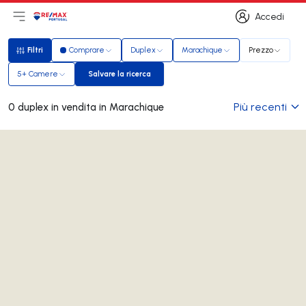
Accedi
Apri il menu principale
Logo
Vai alla homepage
Accedi
Filtri
Comprare
Duplex
Marachique
Prezzo
Filtri
5+ Camere
Salvare la ricerca
Salvare la ricerca
Più recenti
0 duplex in vendita in Marachique