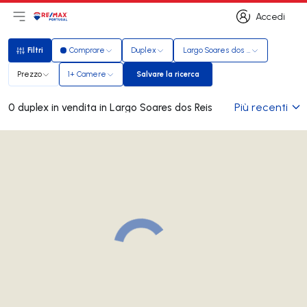
Accedi
Apri il menu principale
Logo
Vai alla homepage
Accedi
Filtri
Comprare
Duplex
Largo Soares dos Reis
Filtri
Prezzo
1+ Camere
Salvare la ricerca
Salvare la ricerca
Più recenti
0 duplex in vendita in Largo Soares dos Reis