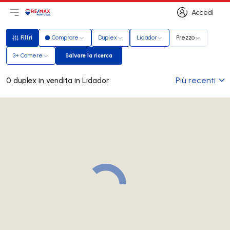
Accedi
Apri il menu principale
Logo
Vai alla homepage
Accedi
Filtri
Comprare
Duplex
Lidador
Prezzo
Filtri
3+ Camere
Salvare la ricerca
Salvare la ricerca
Più recenti
0 duplex in vendita in Lidador