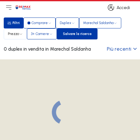
Accedi
Apri il menu principale
Logo
Vai alla homepage
Accedi
Filtri
Comprare
Duplex
Marechal Saldanha
Filtri
Prezzo
3+ Camere
Salvare la ricerca
Salvare la ricerca
Più recenti
0 duplex in vendita in Marechal Saldanha