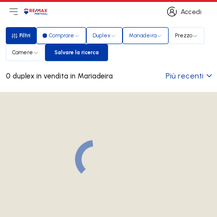
Accedi
Apri il menu principale
Logo
Vai alla homepage
Accedi
Filtri
Comprare
Duplex
Mariadeira
Prezzo
Filtri
Camere
Salvare la ricerca
Salvare la ricerca
Più recenti
0 duplex in vendita in Mariadeira