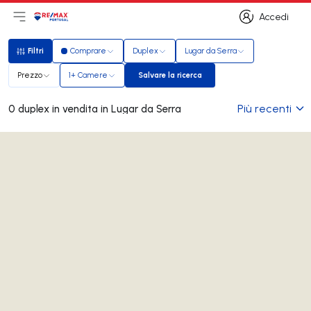
Accedi
Apri il menu principale
Logo
Vai alla homepage
Accedi
Filtri
Comprare
Duplex
Lugar da Serra
Filtri
Prezzo
1+ Camere
Salvare la ricerca
Salvare la ricerca
Più recenti
0 duplex in vendita in Lugar da Serra