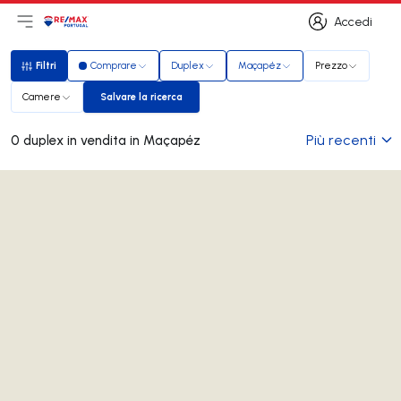
Accedi
Apri il menu principale
Logo
Vai alla homepage
Accedi
Filtri
Comprare
Duplex
Maçapéz
Prezzo
Filtri
Camere
Salvare la ricerca
Salvare la ricerca
Più recenti
0 duplex in vendita in Maçapéz