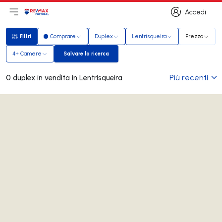
Accedi
Apri il menu principale
Logo
Vai alla homepage
Accedi
Filtri
Comprare
Duplex
Lentrisqueira
Prezzo
Filtri
4+ Camere
Salvare la ricerca
Salvare la ricerca
Più recenti
0 duplex in vendita in Lentrisqueira