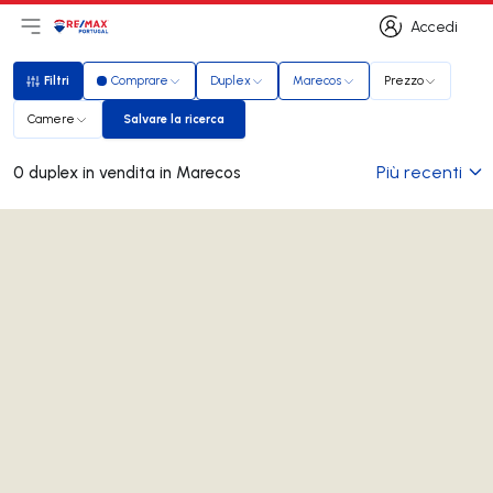
Accedi
Apri il menu principale
Logo
Vai alla homepage
Accedi
Filtri
Comprare
Duplex
Marecos
Prezzo
Filtri
Camere
Salvare la ricerca
Salvare la ricerca
Più recenti
0 duplex in vendita in Marecos