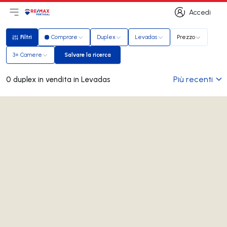
Accedi
Apri il menu principale
Logo
Vai alla homepage
Accedi
Filtri
Comprare
Duplex
Levadas
Prezzo
Filtri
3+ Camere
Salvare la ricerca
Salvare la ricerca
Più recenti
0 duplex in vendita in Levadas