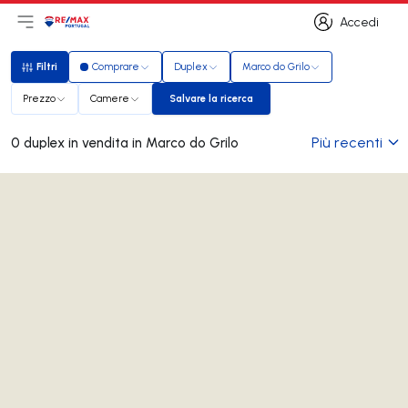
Accedi
Apri il menu principale
Logo
Vai alla homepage
Accedi
Filtri
Comprare
Duplex
Marco do Grilo
Filtri
Prezzo
Camere
Salvare la ricerca
Salvare la ricerca
Più recenti
0 duplex in vendita in Marco do Grilo