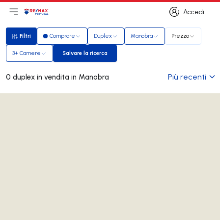
Accedi
Apri il menu principale
Logo
Vai alla homepage
Accedi
Filtri
Comprare
Duplex
Manobra
Prezzo
Filtri
3+ Camere
Salvare la ricerca
Salvare la ricerca
Più recenti
0 duplex in vendita in Manobra