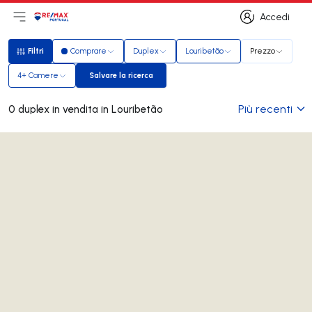
Accedi
Apri il menu principale
Logo
Vai alla homepage
Accedi
Filtri
Comprare
Duplex
Louribetão
Prezzo
Filtri
4+ Camere
Salvare la ricerca
Salvare la ricerca
Più recenti
0 duplex in vendita in Louribetão