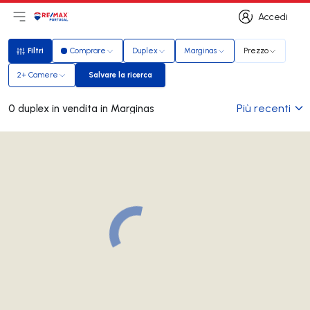
Accedi
Apri il menu principale
Logo
Vai alla homepage
Accedi
Filtri
Comprare
Duplex
Marginas
Prezzo
Filtri
2+ Camere
Salvare la ricerca
Salvare la ricerca
Più recenti
0 duplex in vendita in Marginas