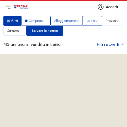
Accedi
Apri il menu principale
Logo
Vai alla homepage
Accedi
Filtri
Comprare
Alloggiamento
Leiria
Prezzo
Filtri
Camere
Salvare la ricerca
Salvare la ricerca
Più recenti
413 annunci in vendita in Leiria