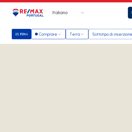
Italiano
Logo
Vai alla homepage
Comprare
Terra
Sottotipo di inserzion
Filtri
Filtri