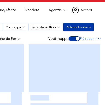
re/Affitto
Vendere
Agenzie
Accedi
Accedi
Campagne
Proposte multiple
Salvare la ricerca
Salvare la ricerca
 São Martinho do Porto
Vedi mappa
Più recenti
Vedi mappa
-