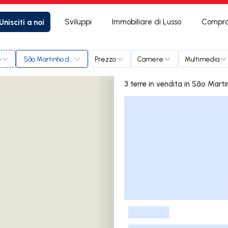
Unisciti a noi
Sviluppi
Immobiliare di Lusso
Compra
e
São Martinho do Porto
Prezzo
Camere
Multimedia
3 terre in vendita in
Elenco delle inserzioni
-