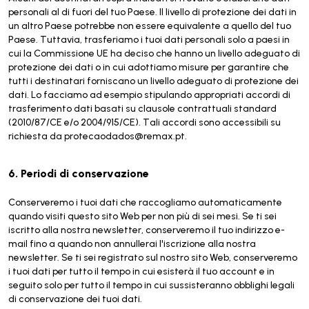
personali al di fuori del tuo Paese. Il livello di protezione dei dati in
un altro Paese potrebbe non essere equivalente a quello del tuo
Paese. Tuttavia, trasferiamo i tuoi dati personali solo a paesi in
cui la Commissione UE ha deciso che hanno un livello adeguato di
protezione dei dati o in cui adottiamo misure per garantire che
tutti i destinatari forniscano un livello adeguato di protezione dei
dati. Lo facciamo ad esempio stipulando appropriati accordi di
trasferimento dati basati su clausole contrattuali standard
(2010/87/CE e/o 2004/915/CE). Tali accordi sono accessibili su
richiesta da protecaodados@remax.pt.
6. Periodi di conservazione
Conserveremo i tuoi dati che raccogliamo automaticamente
quando visiti questo sito Web per non più di sei mesi. Se ti sei
iscritto alla nostra newsletter, conserveremo il tuo indirizzo e-
mail fino a quando non annullerai l'iscrizione alla nostra
newsletter. Se ti sei registrato sul nostro sito Web, conserveremo
i tuoi dati per tutto il tempo in cui esisterà il tuo account e in
seguito solo per tutto il tempo in cui sussisteranno obblighi legali
di conservazione dei tuoi dati.