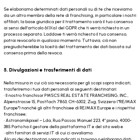
Se elaboriamo determinati dati personali su di te che riceviamo
da un altro membro della rete di franchising, in particolare i nostri
affiliati, la base giuridica per il trattamento sarà il tuo consenso
ai sensi dell'articolo 6(1)(a) del GDPR che ti verrà richiesto in un
processo separato. Laddove ti verrà richiesto il tuo consenso,
potrai revocarlo in qualsiasi momento. Tuttavia, ciò non
pregiudicherebbe la liceità del trattamento dei dati basata sul
consenso prima della revoca.
5. Divulgazioni e trasferimenti di dati
Nella misura in cui ciò sia necessario per gli scopi sopra indicati,
trasferiremo i tuoi dati personali ai seguenti destinatari:
• Il nostro franchisor PMSCS REAL ESTATE FRANCHISING, INC.,
Alpenstrasse 15, Postfach 7863, CH-6302, Zug, Svizzera ("RE/MAX
Europe") nonché gli altri franchisee di RE/MAX Europe e i rispettivi
franchisee;
• Astronomikpixel – Lda, Rua Passos Manuel 223, 4º piano, 4000-
385 Porto ha il gestore della piattaforma IT e del sito web e
• altri fornitori di servizi IT di cui ci avvaliamo.
Alcuni dei destinatari sopra indicati si trovano o elaborano dati