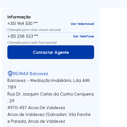
Informação
+351 964 530 ***
Ver telemóvel
Chamada para rede móvel nacional
+351 258 523 ***
Ver telefone
Chamada para rede fixa nacional
Contactar Agente
Contactar Agente
RE/MAX Barcovez
Barcovez - Mediação Imobiliária, Lda
AMI
7189
Rua Dr. Joaquim Carlos da Cunha Cerqueira
, 29
4970-457
Arcos De Valdevez
Arcos de Valdevez (Salvador), Vila Fonche
 direita
e Parada
,
Arcos de Valdevez