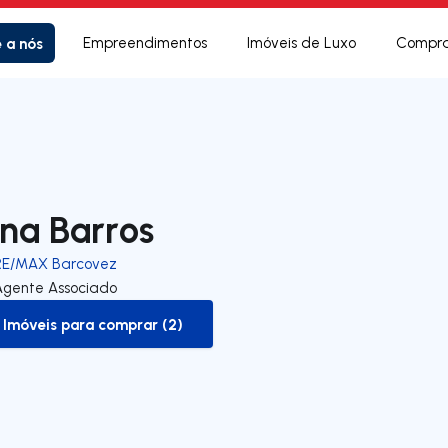
e a nós
Empreendimentos
Imóveis de Luxo
Compra
na Barros
RE/MAX Barcovez
Agente Associado
Imóveis para comprar (2)
to-buy-listing