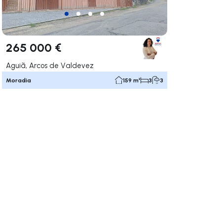
265 000 €
Aguiã, Arcos de Valdevez
Moradia
159 m²
3
3