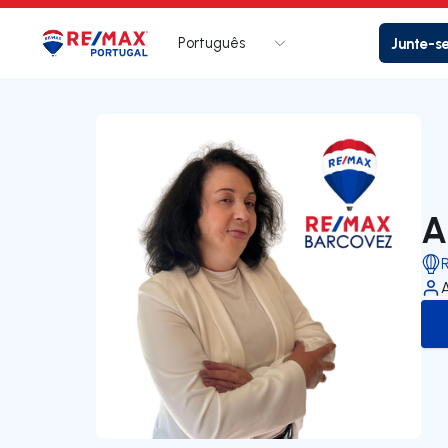
Português
Junte-s
Logo
Ir para página inicial
A