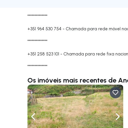
**************
+351 964 530 754
-
Chamada para rede móvel nac
**************
+351 258 523 101
-
Chamada para rede fixa nacion
**************
Os imóveis mais recentes de An
Navegação para a esquerda
Nave