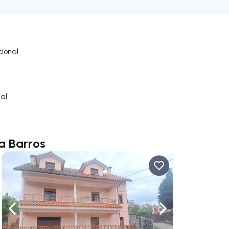
ional
al
a Barros
gação para a direita
Navegação para a esquerda
Navegação para a