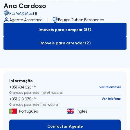
Ana Cardoso
RE/MAX Must II
Agente Associado
Equipa Ruben Fernandes
Imóveis para comprar (88)
to-buy-listing
Imóveis para arrendar (2)
to-rent-listing
Informação
+351 934 023 ***
Ver telemóvel
Chamada para rede móvel nacional
+351 218 075 ***
Ver telefone
Chamada para rede fixa nacional
Português
Inglês
Contactar Agente
Contactar Agente