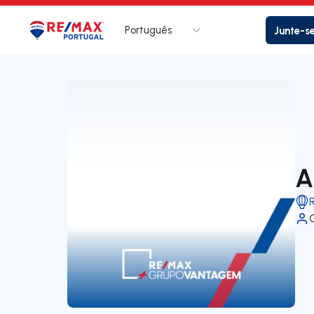
Português
Junte-s
Logo
Ir para página inicial
A