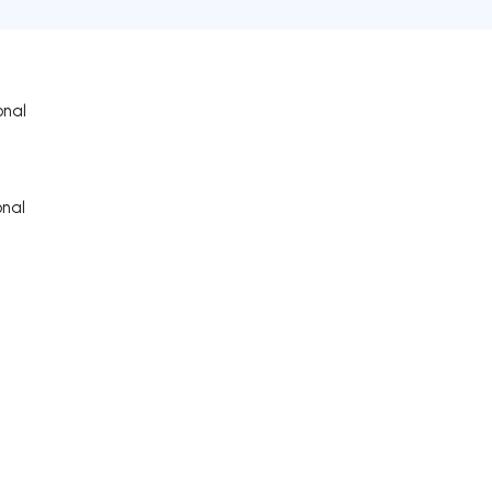
onal
nal