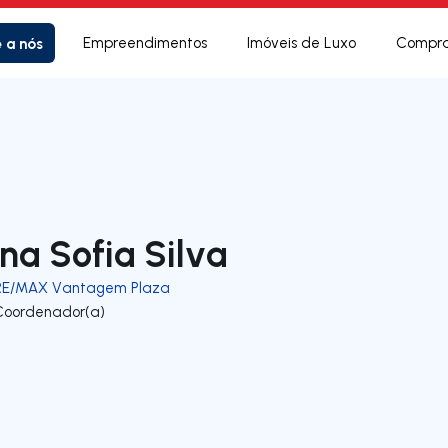
e a nós
Empreendimentos
Imóveis de Luxo
Compra
na Sofia Silva
RE/MAX Vantagem Plaza
Coordenador(a)