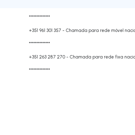
**************
+351 961 301 357
-
Chamada para rede móvel naci
**************
+351 263 287 270
-
Chamada para rede fixa nacio
**************