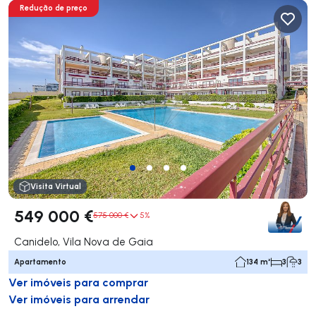
Redução de preço
Visita Virtual
549 000 €
575 000 €
5%
Canidelo, Vila Nova de Gaia
Apartamento
134 m²
3
3
Ver imóveis para comprar
Ver imóveis para arrendar