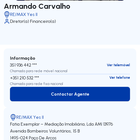
Armando Carvalho
RE/MAX Yes II
Diretor(a) Financeiro(a)
Informação
351 936 442 ***
Ver telemóvel
Chamada para rede móvel nacional
+351 210 532 ***
Ver telefone
Chamada para rede fixa nacional
Contactar Agente
Contactar Agente
RE/MAX Yes II
Fatia Exemplar – Mediação Imobiliária, Lda
AMI 13976
Avenida Bombeiros Voluntários, 15 B
1495-024
Paço De Arcos