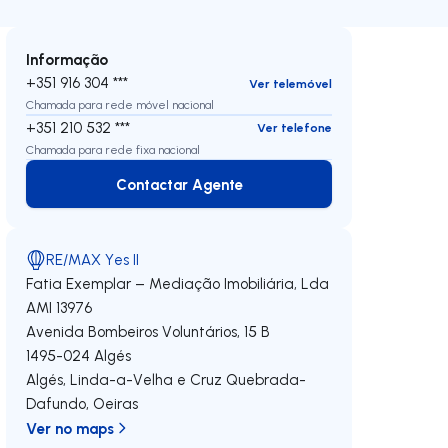
Informação
+351 916 304 ***
Ver telemóvel
Chamada para rede móvel nacional
+351 210 532 ***
Ver telefone
Chamada para rede fixa nacional
Contactar Agente
Contactar Agente
RE/MAX Yes II
Fatia Exemplar – Mediação Imobiliária, Lda
AMI 13976
Avenida Bombeiros Voluntários, 15 B
1495-024
Algés
Algés, Linda-a-Velha e Cruz Quebrada-
Dafundo
,
Oeiras
Ver no maps