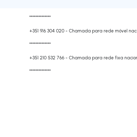
**************
+351 916 304 020
-
Chamada para rede móvel naci
**************
+351 210 532 766
-
Chamada para rede fixa nacio
**************