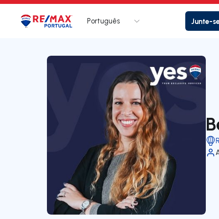
Português
Junte-s
Logo
Ir para página inicial
B