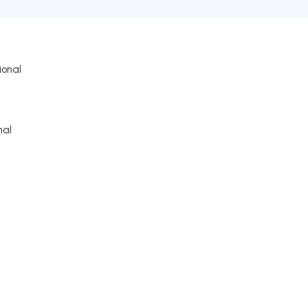
onal
nal