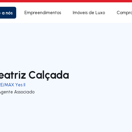
e a nós
Empreendimentos
Imóveis de Luxo
Compra
eatriz Calçada
RE/MAX Yes II
Agente Associado