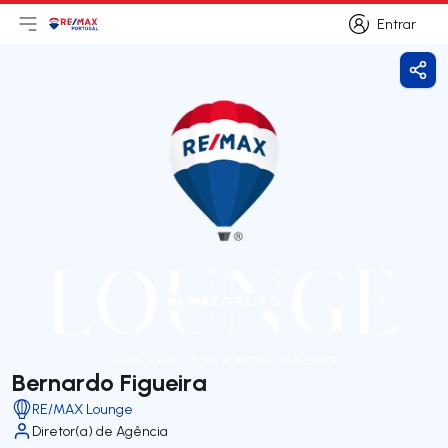
Entrar
Abri menu principal
Logo
Ir para página inicial
Entrar
Parti
Bernardo Figueira
RE/MAX Lounge
Diretor(a) de Agência