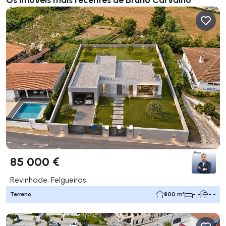
85 000 €
Revinhade, Felgueiras
Terreno
800 m²
- -
- -