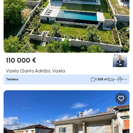
110 000 €
Vizela (Santo Adrião), Vizela
Terreno
1 358 m²
- -
- -