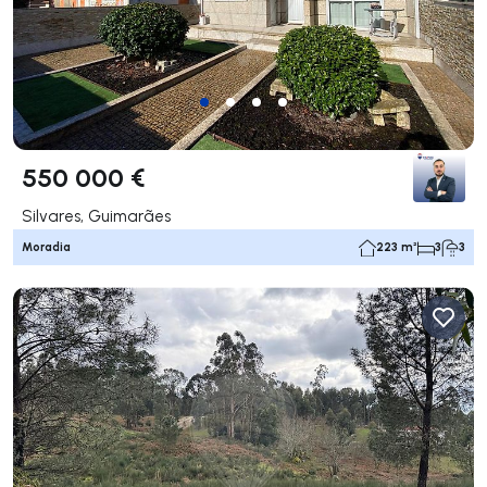
550 000 €
Silvares, Guimarães
Moradia
223 m²
3
3