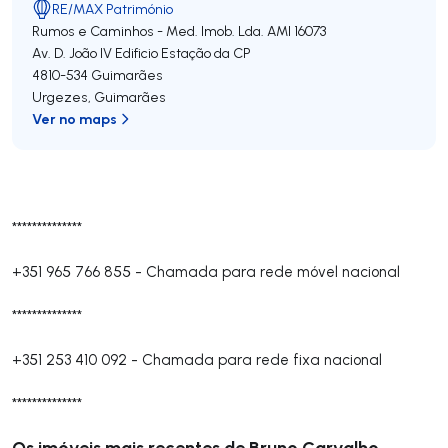
RE/MAX Património
Rumos e Caminhos - Med. Imob. Lda.
AMI 16073
Av. D. João lV Edificio Estação da CP
4810-534
Guimarães
Urgezes
,
Guimarães
Ver no maps
**************
+351 965 766 855
-
Chamada para rede móvel nacional
**************
+351 253 410 092
-
Chamada para rede fixa nacional
**************
Os imóveis mais recentes de Bruno Carvalho