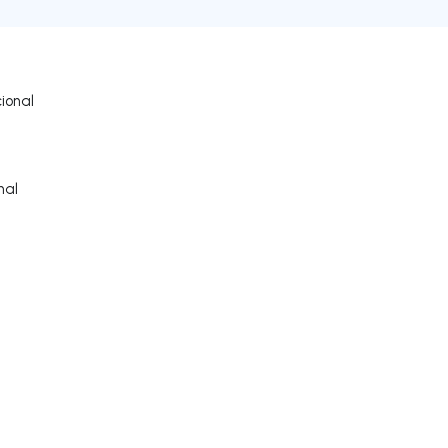
ional
nal