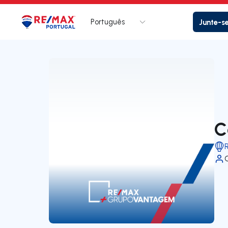
Português
Junte-s
Logo
Ir para página inicial
C