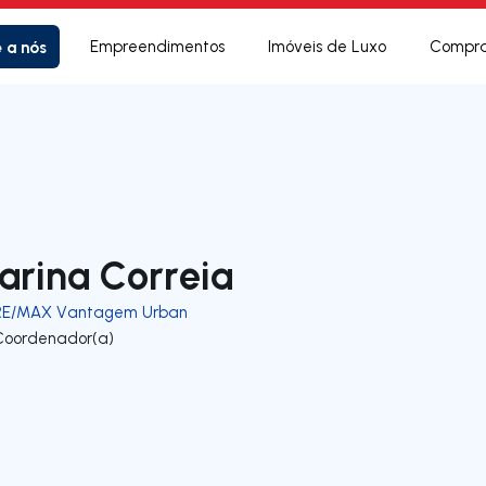
e a nós
Empreendimentos
Imóveis de Luxo
Compra
arina Correia
RE/MAX Vantagem Urban
Coordenador(a)