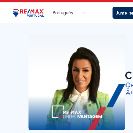
Português
Junte-s
Logo
Ir para página inicial
C