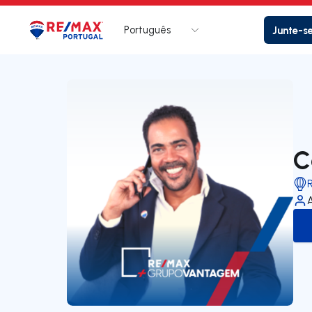
Português
Junte-s
Logo
Ir para página inicial
C