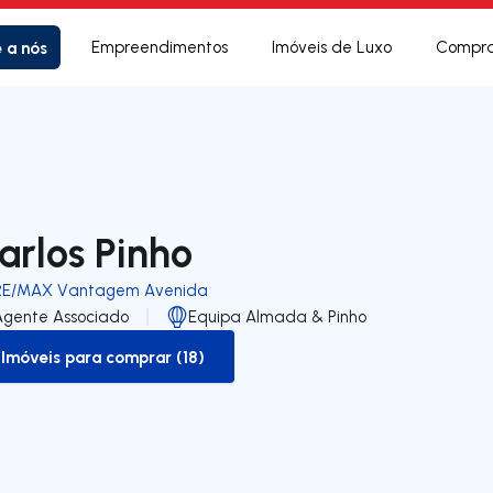
e a nós
Empreendimentos
Imóveis de Luxo
Compra
arlos Pinho
RE/MAX Vantagem Avenida
Agente Associado
Equipa Almada & Pinho
Imóveis para comprar (18)
to-buy-listing