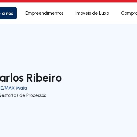
e a nós
Empreendimentos
Imóveis de Luxo
Compra
arlos Ribeiro
RE/MAX Maia
Gestor(a) de Processos