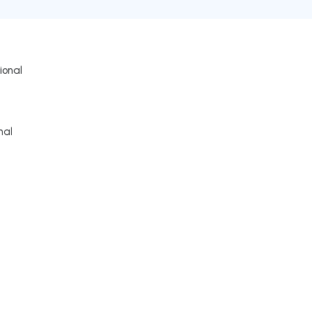
ional
nal