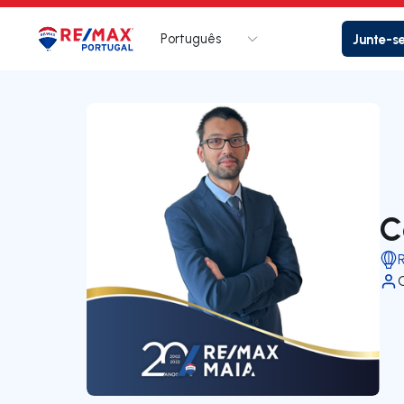
Português
Junte-s
Logo
Ir para página inicial
C