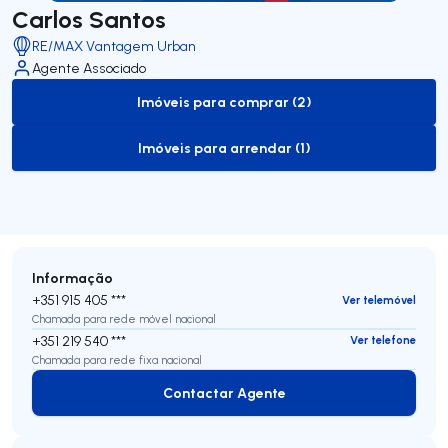
Carlos Santos
RE/MAX Vantagem Urban
Agente Associado
Imóveis para comprar (2)
to-buy-listing
Imóveis para arrendar (1)
to-rent-listing
Informação
+351 915 405 ***
Ver telemóvel
Chamada para rede móvel nacional
+351 219 540 ***
Ver telefone
Chamada para rede fixa nacional
Contactar Agente
Contactar Agente