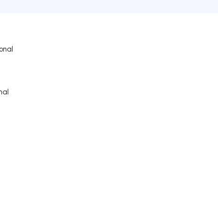
onal
nal