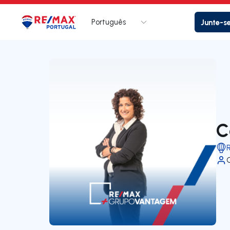
Português
Junte-s
Logo
Ir para página inicial
C