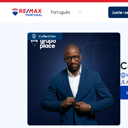
Português
Junte-s
Logo
Ir para página inicial
Collection
C