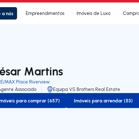
e a nós
Empreendimentos
Imóveis de Luxo
Compra
ésar Martins
RE/MAX Place Riverview
Agente Associado
Equipa VS Brothers Real Estate
Imóveis para comprar (657)
Imóveis para arrendar (53)
to-buy-listing
to-rent-listing