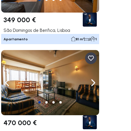
349 000 €
São Domingos de Benfica, Lisboa
Apartamento
81 m²
2
1
gação para a direita
Navegação para a esquerda
Navegação para a
470 000 €