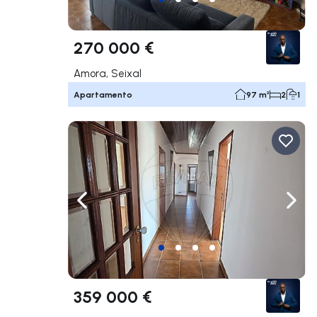
270 000 €
Amora, Seixal
Apartamento
97 m²
2
1
Navegação para a esquerda
Nave
359 000 €