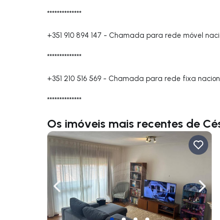
**************
+351 910 894 147
-
Chamada para rede móvel naci
**************
+351 210 516 569
-
Chamada para rede fixa nacion
**************
Os imóveis mais recentes de Cé
Navegação para a esquerda
Nave